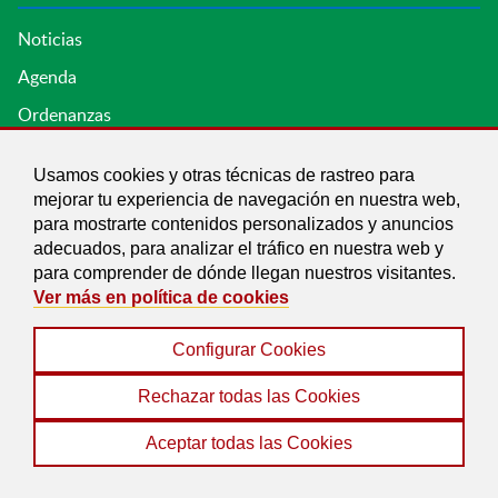
Noticias
Agenda
Ordenanzas
Entidades y asociaciones
Usamos cookies y otras técnicas de rastreo para
mejorar tu experiencia de navegación en nuestra web,
para mostrarte contenidos personalizados y anuncios
adecuados, para analizar el tráfico en nuestra web y
para comprender de dónde llegan nuestros visitantes.
Ver más en política de cookies
Configurar Cookies
Aviso legal
|
Política de Cookies
|
Accesibilidad
|
Protección de Datos
|
Mapa Web
Rechazar todas las Cookies
© 2022 Ayuntamiento de Dúdar
Aceptar todas las Cookies